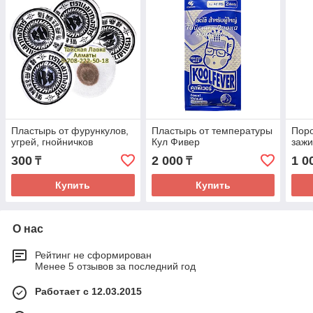
Пластырь от фурункулов,
Пластырь от температуры
Пор
угрей, гнойничков
Кул Фивер
заж
300
2 000
1 0
₸
₸
Купить
Купить
О нас
Рейтинг не сформирован
Менее 5 отзывов за последний год
Работает с 12.03.2015