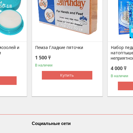
мозолей и
Пемза Гладкие пяточки
Набор пед
и
натоптыше
1 500 ₸
неприятно
В наличии
4 000 ₸
Купить
В наличии
Социальные сети