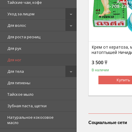
Тайские чаи, кофе
Уход за лицом
Для волос
Для роста ресниц
Крем от кератоза, 
Для рук
натоптышей Ничид
Для ног
3 500 ₸
В наличии
Для тела
Купить
Для гигиены
Тайское мыло
Зубная паста, щетки
Натуральное кокосовое
Социальные сети
масло