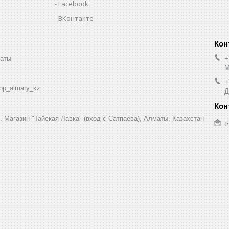
Facebook
ВКонтакте
маты
+
М
+
op_almaty_kz
Д
7. Магазин "Тайская Лавка" (вход с Сатпаева), Алматы, Казахстан
t