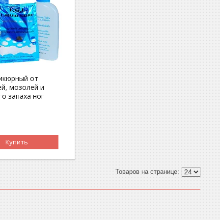
икюрный от
й, мозолей и
го запаха ног
Купить