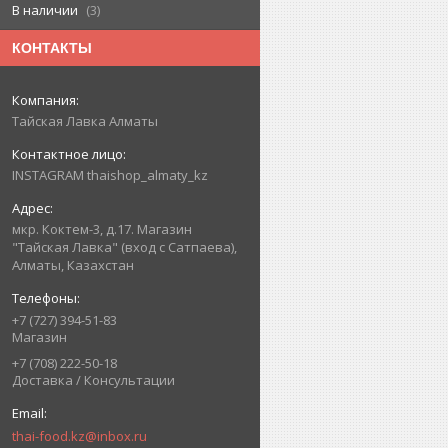
В наличии
3
КОНТАКТЫ
Тайская Лавка Алматы
INSTAGRAM thaishop_almaty_kz
мкр. Коктем-3, д.17. Магазин
"Тайская Лавка" (вход с Сатпаева),
Алматы, Казахстан
+7 (727) 394-51-83
Магазин
+7 (708) 222-50-18
Доставка / Консультации
thai-food.kz@inbox.ru