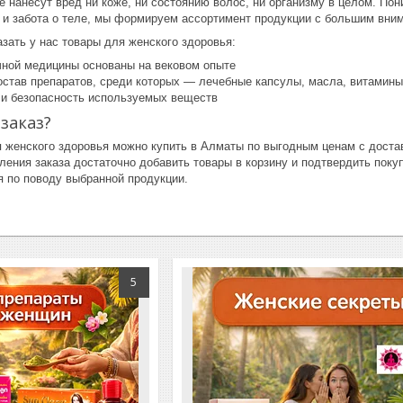
е нанесут вред ни коже, ни состоянию волос, ни организму в целом. По
о и забота о теле, мы формируем ассортимент продукции с большим вним
зать у нас товары для женского здоровья:
чной медицины основаны на вековом опыте
остав препаратов, среди которых — лечебные капсулы, масла, витамины
и безопасность используемых веществ
заказ?
 женского здоровья можно купить в Алматы по выгодным ценам с достав
ния заказа достаточно добавить товары в корзину и подтвердить покуп
я по поводу выбранной продукции.
5