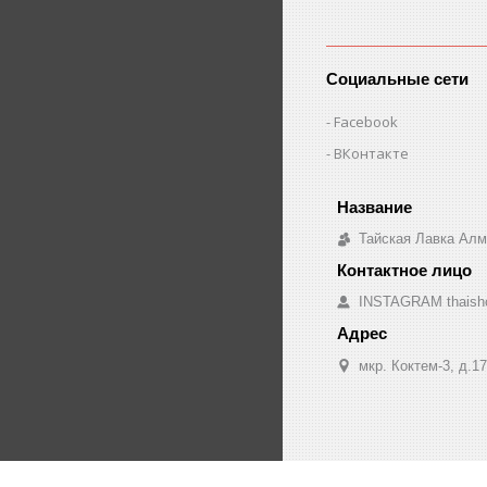
Социальные сети
Facebook
ВКонтакте
Тайская Лавка Ал
INSTAGRAM thaish
мкр. Коктем-3, д.1