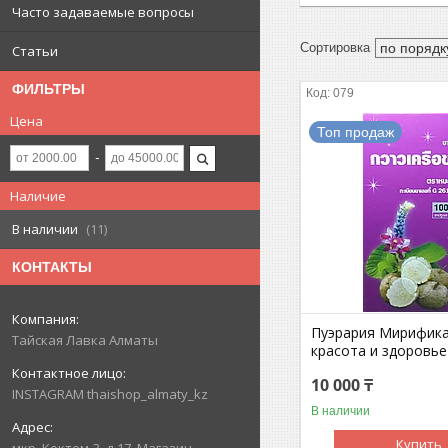
Часто задаваемые вопросы
Статьи
ФИЛЬТРЫ
079
Цена
Топ продаж
Наличие
В наличии
11
КОНТАКТЫ
Пуэрария Мирифика 
Тайская Лавка Алматы
красота и здоровь
10 000 ₸
INSTAGRAM thaishop_almaty_kz
В наличии
Купить