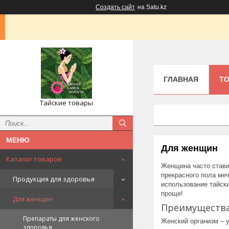
Создать сайт
на Satu.kz
ГЛАВНАЯ
ТО
Тайские товары
Для женщин
Каталог товаров
Женщина часто ставит
прекрасного пола ме
Продукция для здоровья
использование тайск
проще!
Для женщин
Преимущества
Препараты для женского
Женский организм – 
здоровья