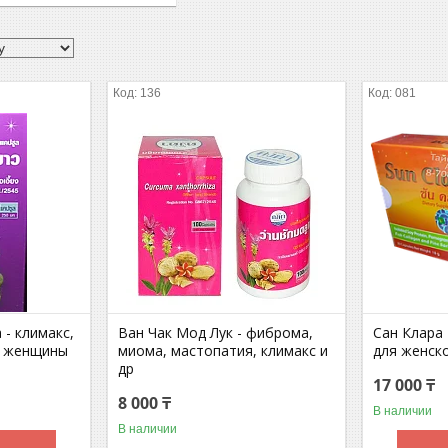
136
081
- климакс,
Ван Чак Мод Лук - фиброма,
Сан Клара
е женщины
миома, мастопатия, климакс и
для женск
др
17 000 ₸
8 000 ₸
В наличии
В наличии