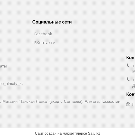
Социальные сети
Facebook
ВКонтакте
маты
+
М
+
op_almaty_kz
Д
7. Магазин "Тайская Лавка" (вход с Сатпаева), Алматы, Казахстан
t
Сайт создан на маркетплейсе
Satu.kz