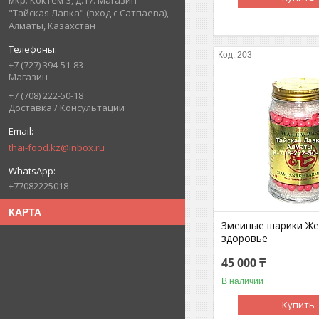
мкр. Коктем-3, д.17. Магазин
"Тайская Лавка" (вход с Сатпаева),
Алматы, Казахстан
203
+7 (727) 394-51-83
Магазин
+7 (708) 222-50-18
Доставка / Консультации
thai-food.kz@inbox.ru
+77082225018
КАРТА
Змеиные шарики Же
здоровье
45 000 ₸
В наличии
Купить