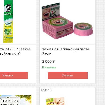
ста DARLIE "Свежее
Зубная отбеливающая паста
войная сила"
Расян
3 000 ₸
В наличии
Купить
Купить
219