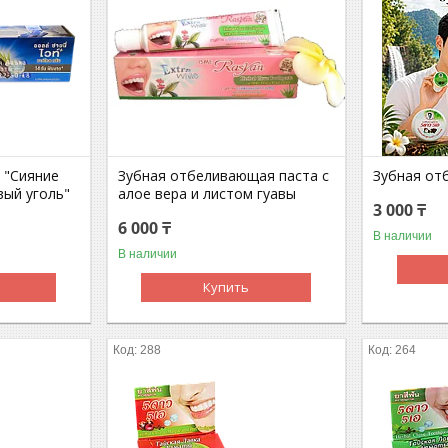
 "Сияние
Зубная отбеливающая паста с
Зубная от
вый уголь"
алое вера и листом гуавы
3 000 ₸
6 000 ₸
В наличии
В наличии
Купить
288
264