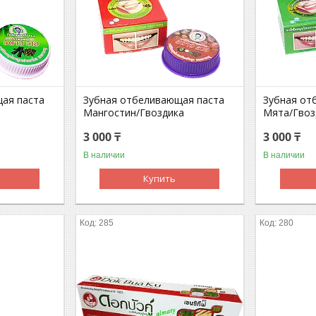
ая паста
Зубная отбеливающая паста
Зубная от
Мангостин/Гвоздика
Мята/Гвоз
3 000 ₸
3 000 ₸
В наличии
В наличии
Купить
285
280