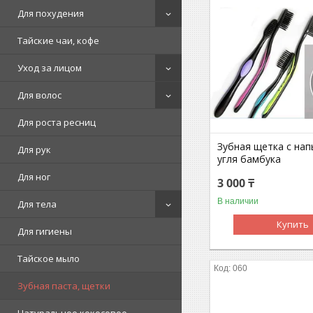
Для похудения
Тайские чаи, кофе
Уход за лицом
Для волос
Для роста ресниц
Зубная щетка с на
Для рук
угля бамбука
Для ног
3 000 ₸
В наличии
Для тела
Купить
Для гигиены
Тайское мыло
060
Зубная паста, щетки