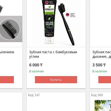
пылением
Зубная паста с бамбуковым
Зубная па
углем
дыхание, д
6 000 ₸
3 500 ₸
В наличии
В наличии
Купить
147
065