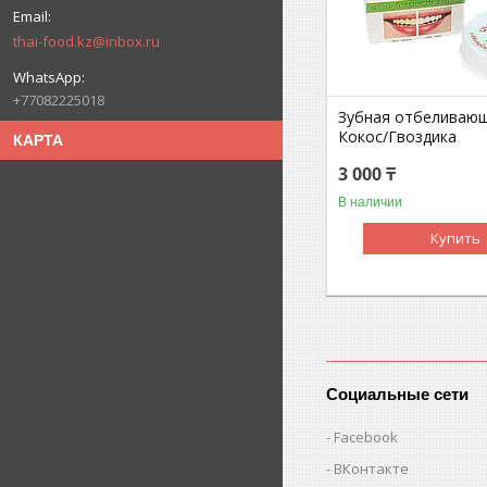
thai-food.kz@inbox.ru
+77082225018
Зубная отбеливающ
Кокос/Гвоздика
КАРТА
3 000 ₸
В наличии
Купить
Социальные сети
Facebook
ВКонтакте