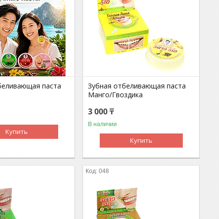
беливающая паста
Зубная отбеливающая паста
Манго/Гвоздика
3 000 ₸
В наличии
Купить
Купить
048