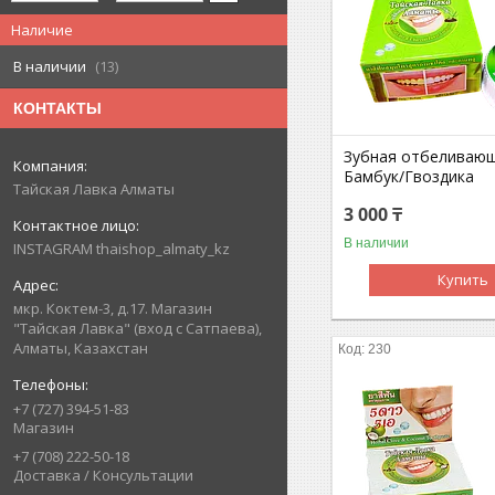
Наличие
В наличии
13
КОНТАКТЫ
Зубная отбеливающ
Бамбук/Гвоздика
Тайская Лавка Алматы
3 000 ₸
В наличии
INSTAGRAM thaishop_almaty_kz
Купить
мкр. Коктем-3, д.17. Магазин
"Тайская Лавка" (вход с Сатпаева),
Алматы, Казахстан
230
+7 (727) 394-51-83
Магазин
+7 (708) 222-50-18
Доставка / Консультации