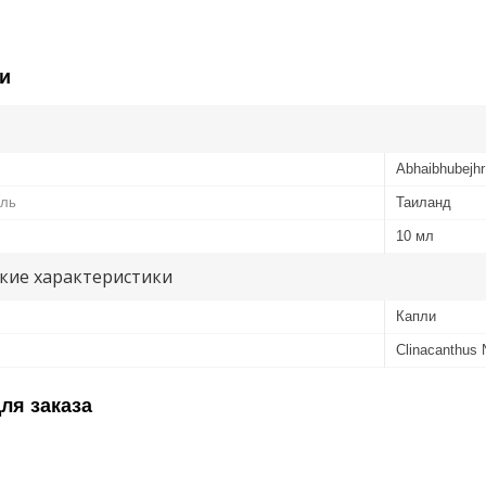
и
Abhaibhubejhr
ель
Таиланд
10 мл
кие характеристики
Капли
Clinacanthus 
ля заказа