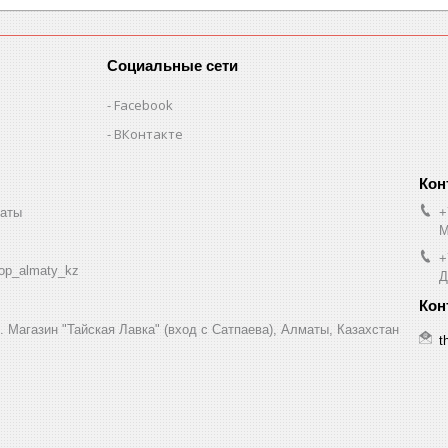
Социальные сети
Facebook
ВКонтакте
маты
+
М
+
op_almaty_kz
Д
7. Магазин "Тайская Лавка" (вход с Сатпаева), Алматы, Казахстан
t