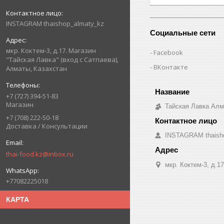
INSTAGRAM thaishop_almaty_kz
Социальные сети
мкр. Коктем-3, д.17. Магазин
Facebook
"Тайская Лавка" (вход с Сатпаева),
ВКонтакте
Алматы, Казахстан
+7 (727) 394-51-83
Магазин
Тайская Лавка Ал
+7 (708) 222-50-18
Доставка / Консультации
INSTAGRAM thaish
thai-food.kz@inbox.ru
мкр. Коктем-3, д.1
+77082225018
КАРТА