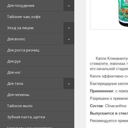
Для похудения
Тайские чаи, кофе
Уход за лицом
Для волос
Для роста ресниц
Капли Клинакантус 
Для рук
стоматите, язвочках 
его начальной стадии
Для ног
Капли эффективно сн
Для тела
Бактерицидные капли
Применения
: с пом
Для гигиены
Разрешено к примене
Тайское мыло
Состав
: Clinacanthus
Выпускается в стек
Зубная паста, щетки
Рекомендуется приме