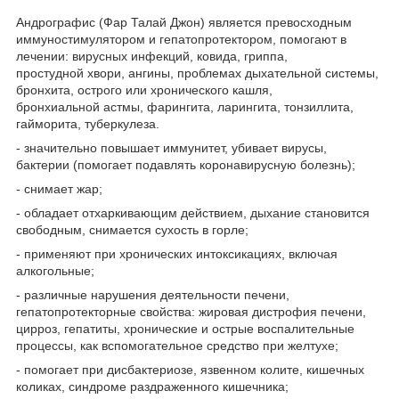
Андрографис (Фар Талай Джон) является превосходным
иммуностимулятором и гепатопротектором, помогают в
лечении: вирусных инфекций, ковида, гриппа,
простудной хвори, ангины, проблемах дыхательной системы,
бронхита, острого или хронического кашля,
бронхиальной астмы, фарингита, ларингита, тонзиллита,
гайморита, туберкулеза.
- значительно повышает иммунитет, убивает вирусы,
бактерии (помогает подавлять коронавирусную болезнь);
- снимает жар;
- обладает отхаркивающим действием, дыхание становится
свободным, снимается сухость в горле;
- применяют при хронических интоксикациях, включая
алкогольные;
- различные нарушения деятельности печени,
гепатопротекторные свойства: жировая дистрофия печени,
цирроз, гепатиты, хронические и острые воспалительные
процессы, как вспомогательное средство при желтухе;
- помогает при дисбактериозе, язвенном колите, кишечных
коликах, синдроме раздраженного кишечника;