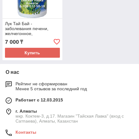
Лук Тай Бай -
заболевания печени,
желчегонное,
поджелудочная, паразиты
7 000
₸
и др
Купить
О нас
Рейтинг не сформирован
Менее 5 отзывов за последний год
Работает с 12.03.2015
г. Алматы
мкр. Коктем-3, д.17. Магазин "Тайская Лавка" (вход с
Сатпаева), Алматы, Казахстан
Контакты