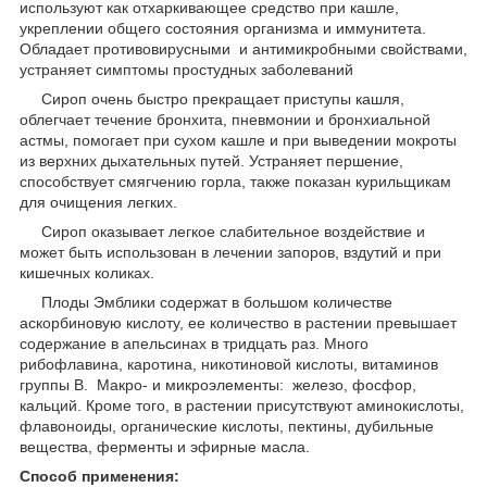
используют как отхаркивающее средство при кашле,
укреплении общего состояния организма и иммунитета.
Обладает противовирусными и антимикробными свойствами,
устраняет симптомы простудных заболеваний
Сироп очень быстро прекращает приступы кашля,
облегчает течение бронхита, пневмонии и бронхиальной
астмы, помогает при сухом кашле и при выведении мокроты
из верхних дыхательных путей. Устраняет першение,
способствует смягчению горла, также показан курильщикам
для очищения легких.
Сироп оказывает легкое слабительное воздействие и
может быть использован в лечении запоров, вздутий и при
кишечных коликах.
Плоды Эмблики содержат в большом количестве
аскорбиновую кислоту, ее количество в растении превышает
содержание в апельсинах в тридцать раз. Много
рибофлавина, каротина, никотиновой кислоты, витаминов
группы В. Макро- и микроэлементы: железо, фосфор,
кальций. Кроме того, в растении присутствуют аминокислоты,
флавоноиды, органические кислоты, пектины, дубильные
вещества, ферменты и эфирные масла.
Способ применения: