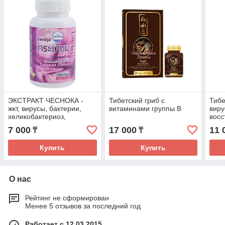
ЭКСТРАКТ ЧЕСНОКА -
Тибетский гриб с
Тибе
жкт, вирусы, бактерии,
витаминами группы В
виру
хеликобактериоз,
восс
гипертония, разжижает
орга
7 000
17 000
11 
₸
₸
кровь, повышает аппетит
и др
Купить
Купить
О нас
Рейтинг не сформирован
Менее 5 отзывов за последний год
Работает с 12.03.2015