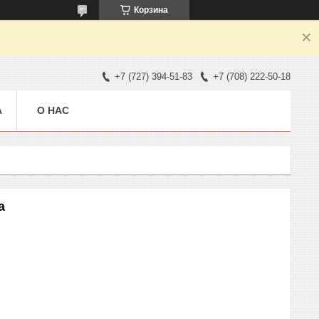
Корзина
+7 (727) 394-51-83
+7 (708) 222-50-18
А
О НАС
а