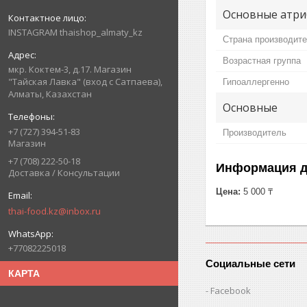
Основные атри
INSTAGRAM thaishop_almaty_kz
Страна производит
Возрастная группа
мкр. Коктем-3, д.17. Магазин
"Тайская Лавка" (вход с Сатпаева),
Гипоаллергенно
Алматы, Казахстан
Основные
+7 (727) 394-51-83
Производитель
Магазин
+7 (708) 222-50-18
Информация д
Доставка / Консультации
Цена:
5 000 ₸
thai-food.kz@inbox.ru
+77082225018
Социальные сети
КАРТА
Facebook