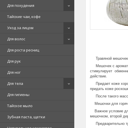
Для похудения
Тайские чаи, кофе
Уход за лицом
Для волос
Для роста ресниц
Травяной мешочек д
Для рук
Мешочек с ароматным
стимулирует обменн
Для ног
действие.
Для тела
Придает коже хороши
придать коже роскош
Для гигиены
После такого массаж
Мешочки для горяче
Тайское мыло
Важное условие для
мешочком, второй дер
Зубная паста, щетки
Предварительно тра