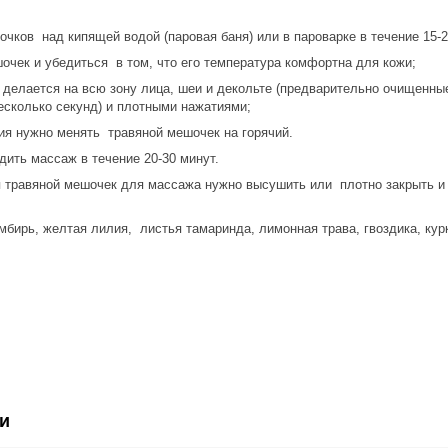
чков над кипящей водой (паровая баня) или в пароварке в течение 15-2
чек и убедиться в том, что его температура комфортна для кожи;
елается на всю зону лица, шеи и декольте (предварительно очищенны
есколько секунд) и плотными нажатиями;
 нужно менять травяной мешочек на горячий.
ить массаж в течение 20-30 минут.
авяной мешочек для массажа нужно высушить или плотно закрыть и п
имбирь, желтая лилия, листья тамаринда, лимонная трава, гвоздика, кур
и