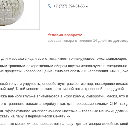
+7 (727) 394-51-83
возврат товара в течение 14 дней
по догово
ля массажа лица и всего тела имеет тонизирующее, омолаживающее, 
 травяным лекарственным сбором внутри используется специально дл
ые процессы, кровообращение, снимает спазмы и напряжения мышц, о
й тонус и упругость, способствует раскрытию пор, выведению шлаков 
ный вид! Такой массаж является отличной антистрессовой процедурой.
а намного глубже впитываются в кожу кремы, сыворотки, маски, что 
го травяного массажа подойдут как для профессиональных СПА, так 
 эффективного компрессионного массажа – травяные мешочки должны 
жать на пару и периодически менять их.
вяные мешочки распариваются на пару для активации лечебных свойс