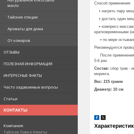
Натуральное кокосовое
Способ применения:
масло
• нагреть пару мешо
Тайские специи
• достать один мешо
• компресс-массаж д
Ароматы для дома
кратковременными (н
• по мере остывания
От комаров
Рекомендуется провод
ОТЗЫВЫ
После применения тр
5-6 раз.
ПОЛЕЗНАЯ ИНФОРМАЦИЯ
Состав:
сбор трав - 
моринга.
ИНТЕРЕСНЫЕ ФАКТЫ
Вес: 215 грамм
Часто задаваемые вопросы
Диаметр: 10 см
Статьи
КОНТАКТЫ
Характеристик
Тайская Лавка Алматы