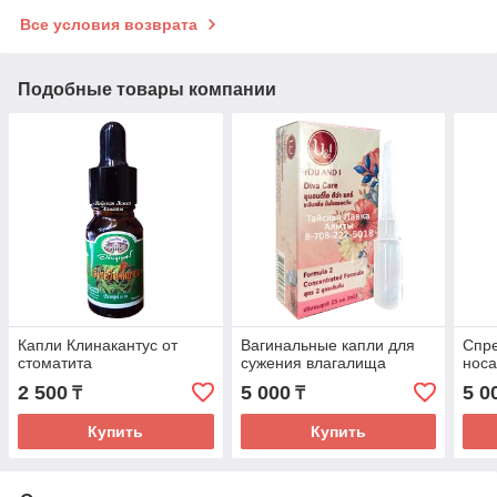
Все условия возврата
Подобные товары компании
Капли Клинакантус от
Вагинальные капли для
Спре
стоматита
сужения влагалища
носа
2 500
5 000
5 0
₸
₸
Купить
Купить