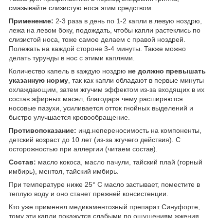
смазывайте слизистую носа этим средством.
Применение:
2-3 раза в день по 1-2 капли в левую ноздрю,
лежа на левом боку, подождать, чтобы капли растеклись по
слизистой носа, тоже самое делаем с правой ноздрей.
Полежать на каждой стороне 3-4 минуты. Также можно
делать турунды в нос с этими каплями.
Количество капель в каждую ноздрю
не должно превышать
указанную норму
, так как капли обладают в первые минуты
охлаждающим, затем жгучим эффектом из-за входящих в их
состав эфирных масел, благодаря чему расширяются
носовые пазухи, усиливается отток гнойных выделений и
быстро улучшается кровообращение.
Противопоказание:
инд.непереносимость на компоненты,
детский возраст до 10 лет (из-за жгучего действия). С
осторожностью при аллергии (читаем состав).
Состав:
масло кокоса, масло пачули, тайский плай (горный
имбирь), ментол, тайский имбирь.
При температуре ниже 25° С масло застывает, поместите в
теплую воду и оно станет прежней консистенции.
Кто уже применял медикаментозный препарат Синуфорте,
тому эти капли покажутся слабыми по ощущениям жжения,