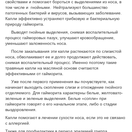
свойствами и помогают бороться с выделениями из носа, в
том числе и гнойными. Нейтрализуют большинство
патогенных бактерий и вирусов, вызывающих заболевание.
Капли эффективно устраняют грибковую и бактериальную
природу гайморита.
Выводят гнойные выделения, снимая воспалительный
процесс гайморовых пазух, улучшают кровообращение,
уменьшают заложенность носа.
После закапывания эти капли растекаются по слизистой
носа, обволакивают ее и долго продолжают действовать,
снимая воспалительный процесс. Именно поэтому такие
травяные капли на масляной основе считаются
эффективными от гайморита.
Уже после первого применения вы почувствуете, как
начинает выходить скопление слизи и отхождение гнойного
отделяемого. Для гайморита характерны белые, желтовато-
зеленые и зеленые выделения. Белые «сопли» при
гайморите говорят о его начальном этапе, либо о стадии
выздоровления.
Капли помогают в лечении сухости носа, если это не связано
с аллергией.
Также для профилактики в период эпидемий гриппа,