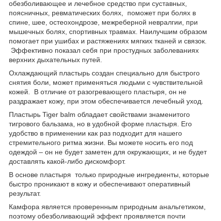
обезболивающее и лечебное средство при суставных,
поясничных, ревматических болях, поможет при болях в
спине, шее, остеохондрозе, межреберной невралгии, при
мышечных болях, спортивных травмах. Наилучшим образом
помогает при ушибах и растяжениях мягких тканей и связок.
Эффективно показал себя при простудных заболеваниях
верхних дыхательных путей.
Охлаждающий пластырь создан специально для быстрого
снятия боли, может применяться людьми с чувствительной
кожей. В отличие от разогревающего пластыря, он не
раздражает кожу, при этом обеспечивается лечебный уход.
Пластырь Tiger balm обладает свойствами знаменитого
тигрового бальзама, но в удобной форме пластыря. Его
удобство в применении как раз подходит для нашего
стремительного ритма жизни. Вы можете носить его под
одеждой – он не будет заметен для окружающих, и не будет
доставлять какой-либо дискомфорт.
В основе пластыря только природные ингредиенты, которые
быстро проникают в кожу и обеспечивают оперативный
результат.
Камфора является проверенным природным анальгетиком,
поэтому обезболивающий эффект проявляется почти