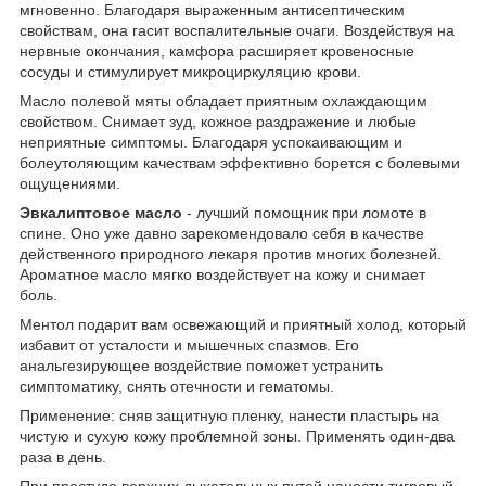
мгновенно. Благодаря выраженным антисептическим
свойствам, она гасит воспалительные очаги. Воздействуя на
нервные окончания, камфора расширяет кровеносные
сосуды и стимулирует микроциркуляцию крови.
Масло полевой мяты обладает приятным охлаждающим
свойством. Снимает зуд, кожное раздражение и любые
неприятные симптомы. Благодаря успокаивающим и
болеутоляющим качествам эффективно борется с болевыми
ощущениями.
Эвкалиптовое масло
- лучший помощник при ломоте в
спине. Оно уже давно зарекомендовало себя в качестве
действенного природного лекаря против многих болезней.
Ароматное масло мягко воздействует на кожу и снимает
боль.
Ментол подарит вам освежающий и приятный холод, который
избавит от усталости и мышечных спазмов. Его
анальгезирующее воздействие поможет устранить
симптоматику, снять отечности и гематомы.
Применение: сняв защитную пленку, нанести пластырь на
чистую и сухую кожу проблемной зоны. Применять один-два
раза в день.
При простуде верхних дыхательных путей нанести тигровый