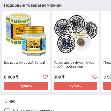
Подобные товары компании
Бальзам тигровый белый
Пластырь от фурункулов,
Плас
угрей, гнойничков
6 000
300
3 5
₸
₸
Купить
Купить
О нас
Рейтинг не сформирован