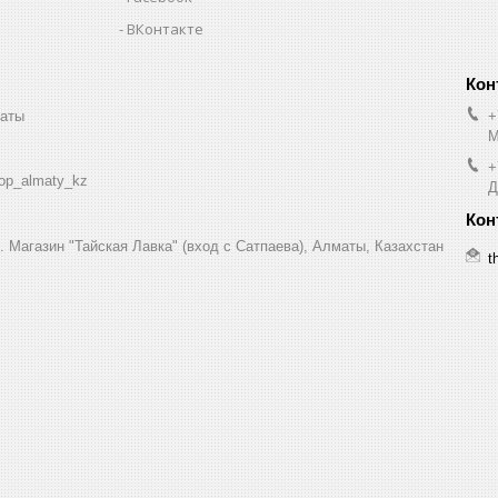
ВКонтакте
маты
+
М
+
op_almaty_kz
Д
7. Магазин "Тайская Лавка" (вход с Сатпаева), Алматы, Казахстан
t