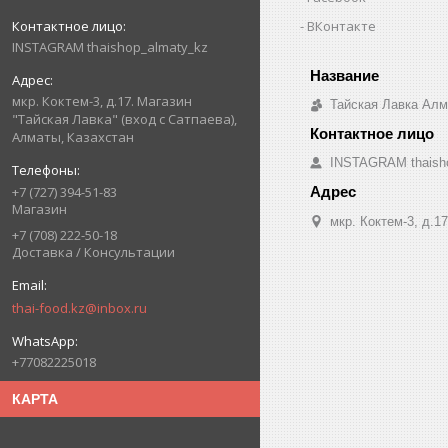
ВКонтакте
INSTAGRAM thaishop_almaty_kz
мкр. Коктем-3, д.17. Магазин
Тайская Лавка Ал
"Тайская Лавка" (вход с Сатпаева),
Алматы, Казахстан
INSTAGRAM thaish
+7 (727) 394-51-83
Магазин
мкр. Коктем-3, д.1
+7 (708) 222-50-18
Доставка / Консультации
thai-food.kz@inbox.ru
+77082225018
КАРТА