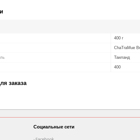
и
400 г
ChaTraMue B
ель
Таиланд
400
ля заказа
Социальные сети
Facebook