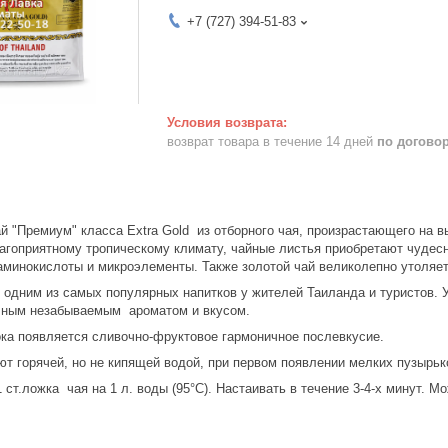
+7 (727) 394-51-83
возврат товара в течение 14 дней
по догово
"Премиум" класса Extra Gold из отборного чая, произрастающего на в
лагоприятному тропическому климату, чайные листья приобретают чудесн
аминокислоты и микроэлементы. Также золотой чай великолепно утоляет 
дним из самых популярных напитков у жителей Таиланда и туристов. Уп
ичным незабываемым ароматом и вкусом.
ка появляется сливочно-фруктовое гармоничное послевкусие.
т горячей, но не кипящей водой, при первом появлении мелких пузырько
 ст.ложка чая на 1 л. воды (95°C). Настаивать в течение 3-4-х минут. Мо