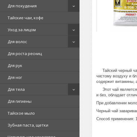
Для похудения
Тайские чаи, кофе
Уход за лицом
Для волос
Для роста ресниц
Для рук
Тайский черный чай 
чистому воздуху и б
Для ног
содержит витамины, 
Для тела
Этот чай является о
и без, обладает отл
Для гигиены
При добавлении моло
Черный чай завариваю
Тайское мыло
Способ применения: 1
Зубная паста, щетки