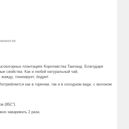
ренности
ысокогорных плантациях Королевства Таиланд. Благодаря
ые свойства. Как и любой натуральный чай,
жажду, тонизирует, бодрит.
отребляется как в горячем, так и в холодном виде, с молоком
в (95С°).
жно заваривать 2 раза.