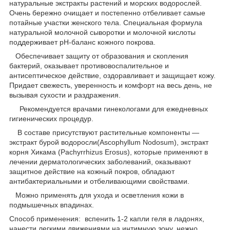
натуральные экстракты растений и морских водорослей.
Очень бережно очищает и постепенно отбеливает самые
потайные участки женского тела. Специальная формула
натуральной молочной сыворотки и молочной кислоты
поддерживает pH-баланс кожного покрова.
Обеспечивает защиту от образования и скопления
бактерий, оказывает противовоспалительное и
антисептическое действие, оздоравливает и защищает кожу.
Придает свежесть, уверенность и комфорт на весь день, не
вызывая сухости и раздражения.
Рекомендуется врачами гинекологами для ежедневных
гигиенических процедур.
В составе присутствуют растительные компоненты ―
экстракт бурой водоросли(Ascophyllum Nodosum), экстракт
корня Хикама (Pachyrrhizus Erosus), которые применяют в
лечении дерматологических заболеваний, оказывают
защитное действие на кожный покров, обладают
антибактериальными и отбеливающими свойствами.
Можно применять для ухода и осветления кожи в
подмышечных впадинах.
Способ применения: вспенить 1-2 капли геля в ладонях,
нанести легкими движениями на интимную зону, нежно