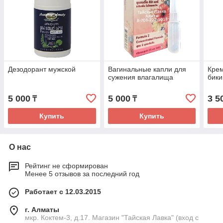
Дезодорант мужской
Вагинальные капли для
Кре
сужения влагалища
бики
5 000
5 000
3 5
₸
₸
Купить
Купить
О нас
Рейтинг не сформирован
Менее 5 отзывов за последний год
Работает с 12.03.2015
г. Алматы
мкр. Коктем-3, д.17. Магазин "Тайская Лавка" (вход с