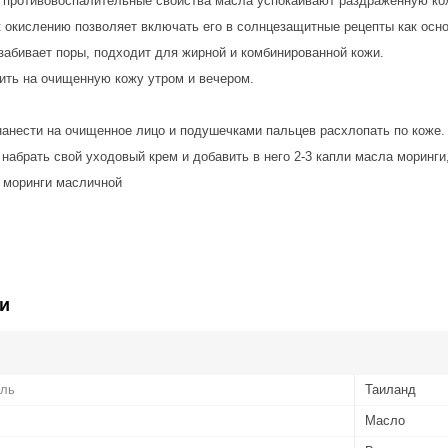
 противовоспалительные свойства масла успокаивают раздраженную кожу
 окислению позволяет включать его в солнцезащитные рецепты как основ
 забивает поры, подходит для жирной и комбинированной кожи.
ить на очищенную кожу утром и вечером.
нанести на очищенное лицо и подушечками пальцев расхлопать по коже.
набрать свой уходовый крем и добавить в него 2-3 капли масла моринги,
 моринги масличной
и
ель
Таиланд
Масло