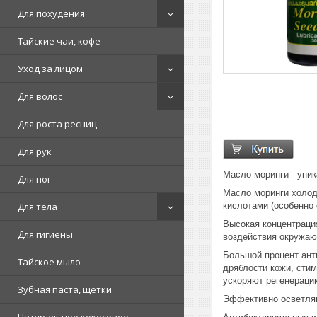
Для похудения
Тайские чаи, кофе
Уход за лицом
Для волос
Для роста ресниц
Для рук
Масло моринги - уник
Для ног
Масло моринги холодн
кислотами (особенно 
Для тела
Высокая концентрация
Для гигиены
воздействия окружа
Большой процент ант
Тайское мыло
дряблости кожи, сти
ускоряют регенераци
Зубная паста, щетки
Эффективно осветляю