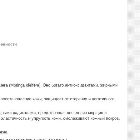
ренности
га (Moringa oleifera). Оно богато антиоксидантами, жирными
 восстановление кожи, защищает от старения и негативного
одными радикалами, предотвращая появление морщин и
 эластичность и упругость кожи, омолаживают кожный покров,
кне.