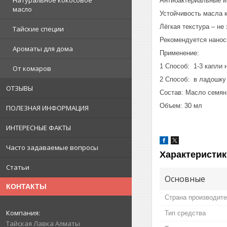
Натуральное кокосовое
Антибактериальные и
масло
Устойчивость масла к
Лёгкая текстура – не
Тайские специи
Рекомендуется нанос
Ароматы для дома
Применение:
1 Способ: 1-3 капли 
От комаров
2 Способ: в ладошку 
ОТЗЫВЫ
Состав: Масло семян
Объем: 30 мл
ПОЛЕЗНАЯ ИНФОРМАЦИЯ
ИНТЕРЕСНЫЕ ФАКТЫ
Часто задаваемые вопросы
Характеристик
Статьи
Основные
КОНТАКТЫ
Страна производит
Тип средства
Тайская Лавка Алматы