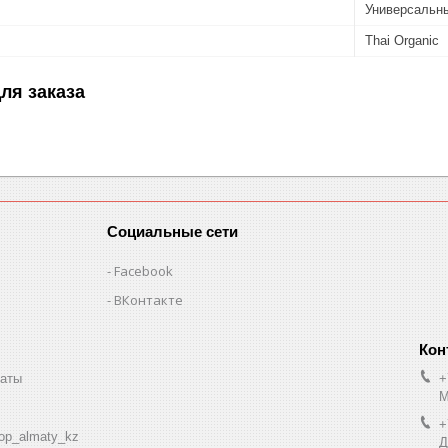
Универсальн
Thai Organic
ля заказа
Социальные сети
Facebook
ВКонтакте
маты
+
М
+
op_almaty_kz
Д