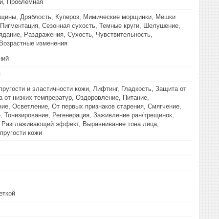
и, Проблемная
щины, Дряблость, Купероз, Мимические морщинки, Мешки
 Пигментация, Сезонная сухость, Темные круги, Шелушение,
дание, Раздражения, Сухость, Чувствительность,
Возрастные изменения
ний
я
ругости и эластичности кожи, Лифтинг, Гладкость, Защита от
а от низких темпрератур, Оздоровление, Питание,
ие, Осветление, От первых признаков старения, Смягчение,
, Тонизирование, Регенерация, Заживление ран/трещинок,
 Разглаживающий эффект, Выравнивание тона лица,
пругости кожи
еткой