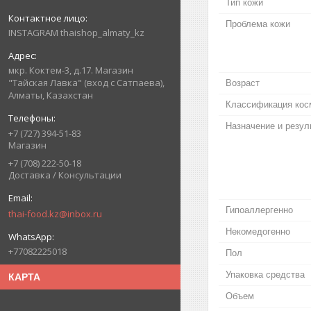
Тип кожи
Проблема кожи
INSTAGRAM thaishop_almaty_kz
мкр. Коктем-3, д.17. Магазин
"Тайская Лавка" (вход с Сатпаева),
Возраст
Алматы, Казахстан
Классификация кос
Назначение и резул
+7 (727) 394-51-83
Магазин
+7 (708) 222-50-18
Доставка / Консультации
Гипоаллергенно
thai-food.kz@inbox.ru
Некомедогенно
+77082225018
Пол
Упаковка средства
КАРТА
Объем