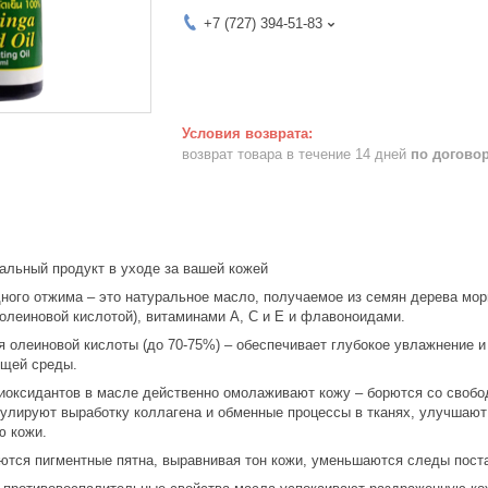
+7 (727) 394-51-83
возврат товара в течение 14 дней
по догово
альный продукт в уходе за вашей кожей
ого отжима – это натуральное масло, получаемое из семян дерева морин
олеиновой кислотой), витаминами A, C и E и флавоноидами.
 олеиновой кислоты (до 70-75%) – обеспечивает глубокое увлажнение и
ющей среды.
иоксидантов в масле действенно омолаживают кожу – борются со своб
мулируют выработку коллагена и обменные процессы в тканях, улучшают
ю кожи.
тся пигментные пятна, выравнивая тон кожи, уменьшаются следы поста