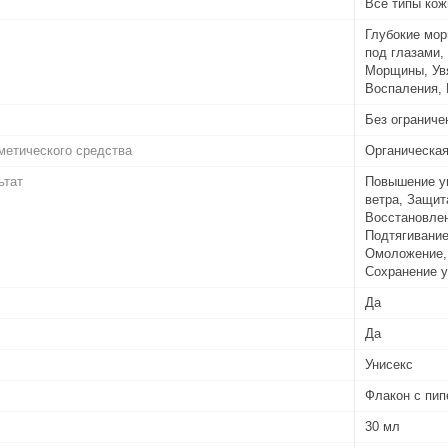
Все типы кож
Глубокие мор
под глазами,
Морщины, Увя
Воспаления, 
Без ограниче
метического средства
Органическа
ьтат
Повышение уп
ветра, Защит
Восстановлен
Подтягивание
Омоложение,
Сохранение у
Да
Да
Унисекс
Флакон с пип
30 мл