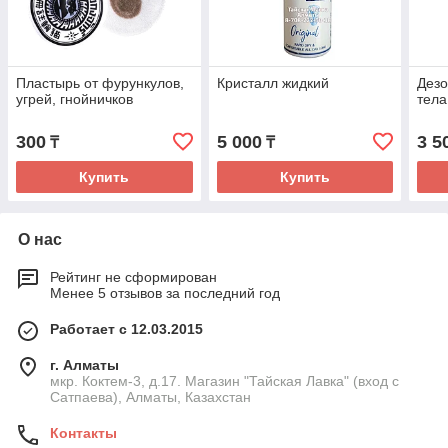
Пластырь от фурункулов,
Кристалл жидкий
Дезо
угрей, гнойничков
тела
300
5 000
3 5
₸
₸
Купить
Купить
О нас
Рейтинг не сформирован
Менее 5 отзывов за последний год
Работает с 12.03.2015
г. Алматы
мкр. Коктем-3, д.17. Магазин "Тайская Лавка" (вход с
Сатпаева), Алматы, Казахстан
Контакты