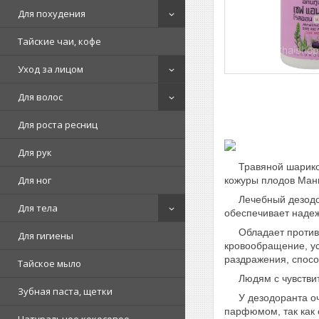
Для похудения
Тайские чаи, кофе
Уход за лицом
Для волос
Для роста ресниц
Для рук
Травяной шариков
Для ног
кожуры плодов Манг
Лечебный дезодора
Для тела
обеспечивает надеж
Обладает противов
Для гигиены
кровообращение, у
раздражения, спосо
Тайское мыло
Людям с чувствител
Зубная паста, щетки
У дезодоранта оче
парфюмом, так как 