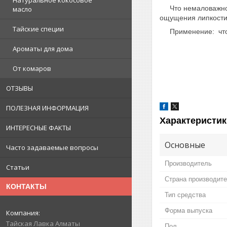
Натуральное кокосовое
Что немаловажно, д
масло
ощущения липкости
Тайские специи
Применение: чтобы
Ароматы для дома
От комаров
ОТЗЫВЫ
ПОЛЕЗНАЯ ИНФОРМАЦИЯ
Характеристик
ИНТЕРЕСНЫЕ ФАКТЫ
Основные
Часто задаваемые вопросы
Производитель
Статьи
Страна производит
КОНТАКТЫ
Тип средства
Форма выпуска
Тайская Лавка Алматы
Пол