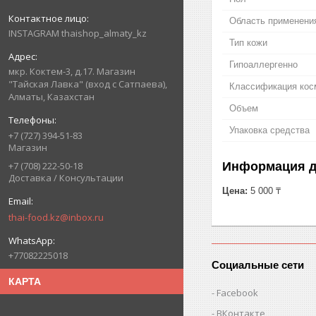
Область применени
INSTAGRAM thaishop_almaty_kz
Тип кожи
Гипоаллергенно
мкр. Коктем-3, д.17. Магазин
"Тайская Лавка" (вход с Сатпаева),
Классификация кос
Алматы, Казахстан
Объем
Упаковка средства
+7 (727) 394-51-83
Магазин
Информация д
+7 (708) 222-50-18
Доставка / Консультации
Цена:
5 000 ₸
thai-food.kz@inbox.ru
+77082225018
Социальные сети
КАРТА
Facebook
ВКонтакте