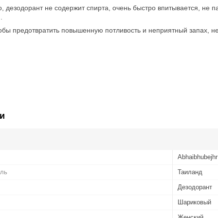
езодорант не содержит спирта, очень быстро впитывается, не пач
.
 предотвратить повышенную потливость и неприятный запах, нео
и
Abhaibhubejhr
ель
Таиланд
Дезодорант
Шариковый
Женский