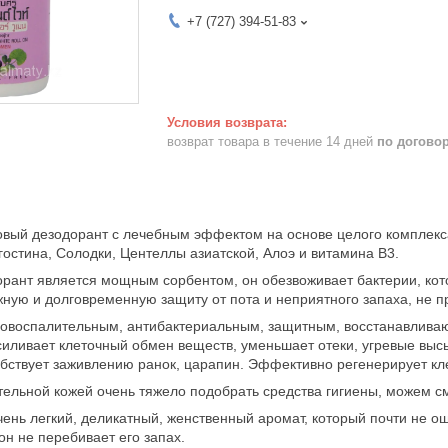
+7 (727) 394-51-83
возврат товара в течение 14 дней
по догово
ый дезодорант с лечебным эффектом на основе целого комплекса 
остина, Солодки, Центеллы азиатской, Алоэ и витамина В3.
нт является мощным сорбентом, он обезвоживает бактерии, кото
ную и долговременную защиту от пота и неприятного запаха, не п
оспалительным, антибактериальным, защитным, восстанавлива
силивает клеточный обмен веществ, уменьшает отеки, угревые в
бствует заживлению ранок, царапин. Эффективно регенерирует кле
ьной кожей очень тяжело подобрать средства гигиены, можем смел
нь легкий, деликатный, женственный аромат, который почти не о
он не перебивает его запах.