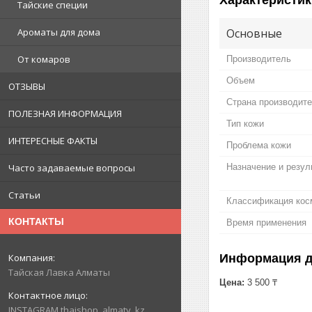
Тайские специи
Основные
Ароматы для дома
От комаров
Производитель
Объем
ОТЗЫВЫ
Страна производит
ПОЛЕЗНАЯ ИНФОРМАЦИЯ
Тип кожи
ИНТЕРЕСНЫЕ ФАКТЫ
Проблема кожи
Назначение и резул
Часто задаваемые вопросы
Статьи
Классификация кос
КОНТАКТЫ
Время применения
Информация д
Тайская Лавка Алматы
Цена:
3 500 ₸
INSTAGRAM thaishop_almaty_kz