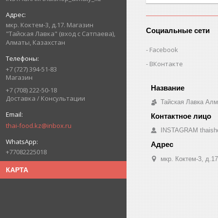
мкр. Коктем-3, д.17. Магазин
Социальные сети
"Тайская Лавка" (вход с Сатпаева),
Алматы, Казахстан
Facebook
ВКонтакте
+7 (727) 394-51-83
Магазин
+7 (708) 222-50-18
Доставка / Консультации
Тайская Лавка Ал
thai-food.kz@inbox.ru
INSTAGRAM thaish
+77082225018
мкр. Коктем-3, д.1
КАРТА