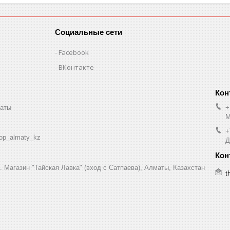
Социальные сети
Facebook
ВКонтакте
маты
+
М
+
op_almaty_kz
Д
7. Магазин "Тайская Лавка" (вход с Сатпаева), Алматы, Казахстан
t