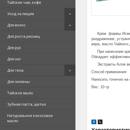
Тайские чаи, кофе
Уход за лицом
Для волос
Крем фирмы Исме уст
Для роста ресниц
раздражение, устраня
вера, масло Чайного 
Для рук
При нанесении крема
Обладает эффективны
Для ног
Экстракты Алое вера
Для тела
Способ применения:
Наносить точечно на 
Для гигиены
Вес: 10 гр
Тайское мыло
Зубная паста, щетки
Натуральное кокосовое
масло
Характеристик