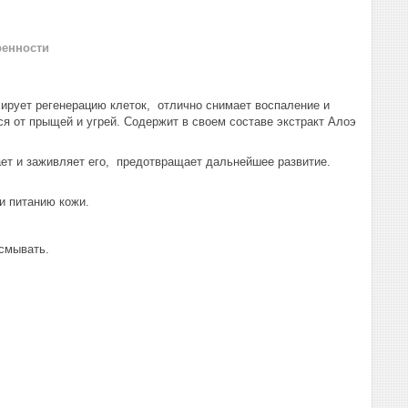
ренности
ует регенерацию клеток, отлично снимает воспаление и
ся от прыщей и угрей. Содержит в своем составе экстракт Алоэ
 и заживляет его, предотвращает дальнейшее развитие.
и питанию кожи.
 смывать.