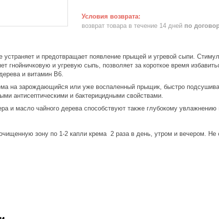
возврат товара в течение 14 дней
по догово
раняет и предотвращает появление прыщей и угревой сыпи. Стимулир
ет гнойничковую и угревую сыпь, позволяет за короткое время избавить
дерева и витамин B6.
 на зарождающийся или уже воспаленный прыщик, быстро подсушивает
ми антисептическими и бактерицидными свойствами.
 и масло чайного дерева способствуют также глубокому увлажнению 
очищенную зону по 1-2 капли крема 2 раза в день, утром и вечером. Не
и