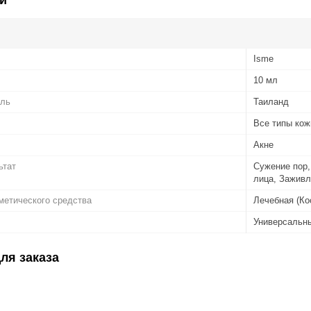
Isme
10 мл
ель
Таиланд
Все типы кож
Акне
ьтат
Сужение пор,
лица, Заживл
метического средства
Лечебная (Ко
Универсальн
ля заказа