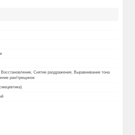
и
 Восстановление, Снятие раздражения, Выравнивание тона
ение ран/трещинок
смецевтика)
ый