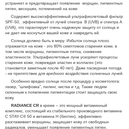
устраняет и предотвращает появление морщин, пигментных
пятен, веснушек, потемнений на коже.
Содержит высокоэффективный ультрафиолетовый фильтр
SPF-50, эффективный от лучей спектра В (UVB) и спектра А
(UVA), что гарантирует очень надежную защиту от солнца и
не дает им коснуться вашей коже и навредить ей.
Cолнца должно быть в меру. Избыток солнца плохо
отражается на коже - это 80% симптомов старения кожи, в
том числе морщины, пигментные пятна, снижение
эластичности. Ультрафиолетовые лучи ускоряют процессы
старения кожи, повреждая эластин и коллаген (это
становится заметным после 40 лет). Даже пасмурная погода
- не препятствие для
вредного
воздействия солнечных лучей.
Особенно вредно солнце после процедур у косметолога:
лазер, "шлифовка", пилинг, чистка и т.д. Также людям
склонным к появлению пигментации стоит защищать свою
кожу.
RADIANCE CR
в креме – это мощный витаминный
комплекс, состоящий из стабильного производного витамина
С STAY-C® 50 и витамина Н (биотин), эффективно
разглаживает морщины, защищает кожу от свободных
радикалов, уменьшает появление пигментных пятен,