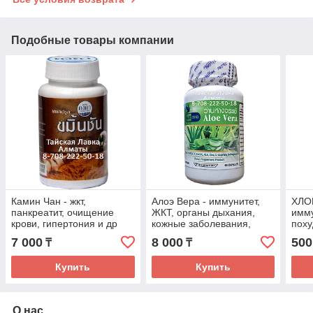
Подобные товары компании
Камин Чан - жкт,
Алоэ Вера - иммунитет,
ХЛО
панкреатит, очищение
ЖКТ, органы дыхания,
имму
крови, гипертония и др
кожные заболевания,
поху
ЦНС, сердечный ритм,
дыха
7 000
8 000
500
₸
₸
улучшает аппетит и др
Купить
Купить
О нас