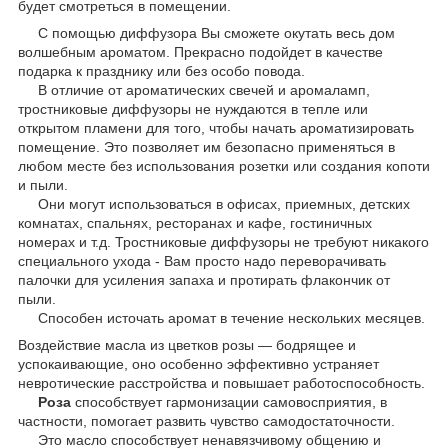
будет смотреться в помещении.
С помощью диффузора Вы сможете окутать весь дом
волшебным ароматом. Прекрасно подойдет в качестве
подарка к празднику или без особо повода.
В отличие от ароматических свечей и аромаламп,
тростниковые диффузоры не нуждаются в тепле или
открытом пламени для того, чтобы начать ароматизировать
помещение. Это позволяет им безопасно применяться в
любом месте без использования розетки или создания копоти
и пыли.
Они могут использоваться в офисах, приемных, детских
комнатах, спальнях, ресторанах и кафе, гостиничных
номерах и т.д. Тростниковые диффузоры не требуют никакого
специального ухода - Вам просто надо переворачивать
палочки для усиления запаха и протирать флакончик от
пыли.
Способен источать аромат в течение нескольких месяцев.
Воздействие масла из цветков розы — бодрящее и
успокаивающие, оно особенно эффективно устраняет
невротические расстройства и повышает работоспособность.
Роза
способствует гармонизации самовосприятия, в
частности, помогает развить чувство самодостаточности.
Это масло способствует ненавязчивому общению и