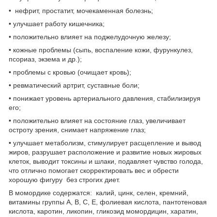
• нефрит, простатит, мочекаменная болезнь;
• улучшает работу кишечника;
• положительно влияет на поджелудочную железу;
• кожные проблемы (сыпь, воспаление кожи, фурункулез,
псориаз, экзема и др.);
• проблемы с кровью (очищает кровь);
• ревматический артрит, суставные боли;
• понижает уровень артериального давления, стабилизируя
его;
• положительно влияет на состояние глаз, увеличивает
остроту зрения, снимает напряжение глаз;
• улучшает метаболизм, стимулирует расщепление и вывод
жиров, разрушает расположение и развитие новых жировых
клеток, выводит токсины и шлаки, подавляет чувство голода,
что отлично помогает скорректировать вес и обрести
хорошую фигуру без строгих диет.
В момордике содержатся: калий, цинк, селен, кремний,
витамины группы А, В, С, Е, фолиевая кислота, пантотеновая
кислота, каротин, ликопин, гликозид момордицин, харатин,