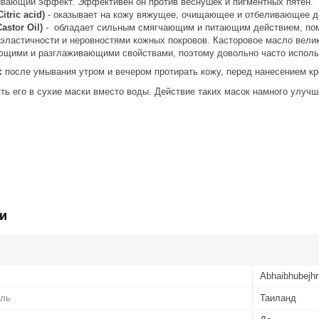
вающий эффект. Эффективен он против веснушек и пигментных пятен.
itric acid)
- оказывает на кожу вяжущее, очищающее и отбеливающее д
astor Oil)
- обладает сильным смягчающим и питающим действием, пом
 эластичности и неровностями кожных покровов. Касторовое масло вели
щими и разглаживающими свойствами, поэтому довольно часто исполь
:
после умывания утром и вечером протирать кожу, перед нанесением кр
ь его в сухие маски вместо воды. Действие таких масок намного улучш
и
Abhaibhubejhr
ель
Таиланд