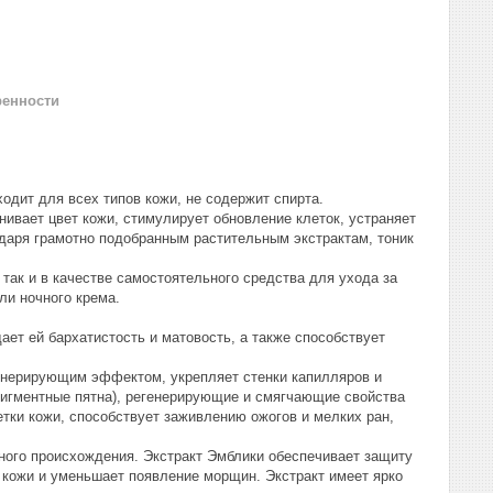
ренности
дит для всех типов кожи, не содержит спирта.
вает цвет кожи, стимулирует обновление клеток, устраняет
даря грамотно подобранным растительным экстрактам, тоник
ак и в качестве самостоятельного средства для ухода за
ли ночного крема.
дает ей бархатистость и матовость, а также способствует
енерирующим эффектом, укрепляет стенки капилляров и
пигментные пятна), регенерирующие и смягчающие свойства
тки кожи, способствует заживлению ожогов и мелких ран,
ного происхождения. Экстракт Эмблики обеспечивает защиту
 кожи и уменьшает появление морщин. Экстракт имеет ярко