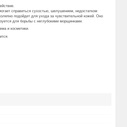
ействие.
огает справиться сухостью, шелушением, недостатком
колепно подойдет для ухода за чувствительной кожей. Оно
зуется для борьбы с неглубокими морщинками.
ема и косметики.
ится.