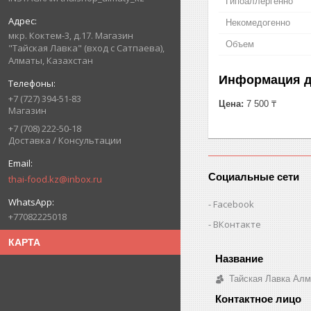
Гипоаллергенно
Некомедогенно
мкр. Коктем-3, д.17. Магазин
Объем
"Тайская Лавка" (вход с Сатпаева),
Алматы, Казахстан
Информация д
+7 (727) 394-51-83
Цена:
7 500 ₸
Магазин
+7 (708) 222-50-18
Доставка / Консультации
Социальные сети
thai-food.kz@inbox.ru
Facebook
+77082225018
ВКонтакте
КАРТА
Тайская Лавка Ал