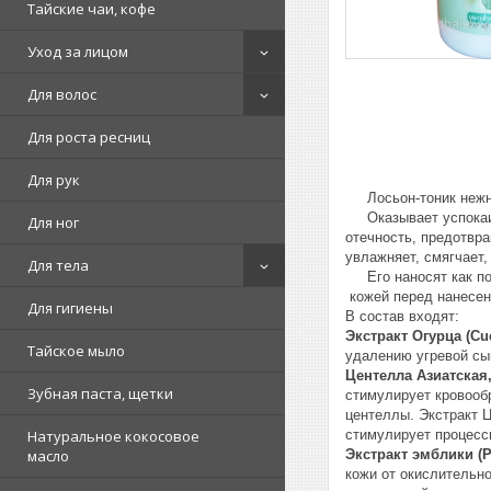
Тайские чаи, кофе
Уход за лицом
Для волос
Для роста ресниц
Для рук
Лосьон-тоник нежно 
Оказывает успокаива
Для ног
отечность, предотвр
увлажняет, смягчает,
Для тела
Его наносят как пос
кожей перед нанесени
Для гигиены
В состав входят:
Экстракт Огурца (Cu
Тайское мыло
удалению угревой сы
Центелла Азиатская, Г
Зубная паста, щетки
стимулирует кровооб
центеллы. Экстракт 
стимулирует процесс
Натуральное кокосовое
Экстракт эмблики (Ph
масло
кожи от окислительн