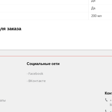
Да
Да
200 мл
ля заказа
Социальные сети
Facebook
ВКонтакте
маты
+
М
+