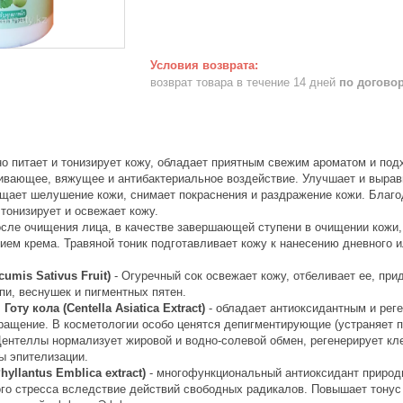
возврат товара в течение 14 дней
по догово
питает и тонизирует кожу, обладает приятным свежим ароматом и подхо
ющее, вяжущее и антибактериальное воздействие. Улучшает и выравни
ащает шелушение кожи, снимает покраснения и раздражение кожи. Благо
 тонизирует и освежает кожу.
ле очищения лица, в качестве завершающей ступени в очищении кожи, т
ем крема. Травяной тоник подготавливает кожу к нанесению дневного и
cumis Sativus Fruit)
- Огуречный сок освежает кожу, отбеливает ее, при
пи, веснушек и пигментных пятен.
оту кола (Centella Asiatica Extract)
- обладает антиоксидантным и рег
ращение. В косметологии особо ценятся депигментирующие (устраняет 
Центеллы нормализует жировой и водно-солевой обмен, регенерирует кле
ы эпителизации.
yllantus Emblica extract)
- многофункциональный антиоксидант природ
ого стресса вследствие действий свободных радикалов. Повышает тонус