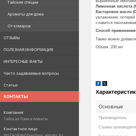
выраженный омолажи
Тайские специи
Лимонная кислота (C
Касторовое масло (C
Ароматы для дома
увлажнения, потерей
славится омолаживаю
От комаров
Способ применения
ОТЗЫВЫ
Также можно добавлят
Объем: 200 мл
ПОЛЕЗНАЯ ИНФОРМАЦИЯ
ИНТЕРЕСНЫЕ ФАКТЫ
Часто задаваемые вопросы
Статьи
Характеристик
КОНТАКТЫ
Основные
Производитель
Тайская Лавка Алматы
Страна производит
INSTAGRAM thaishop_almaty_kz