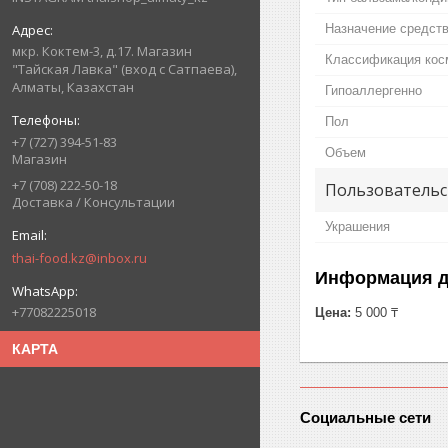
Назначение средств
мкр. Коктем-3, д.17. Магазин
Классификация кос
"Тайская Лавка" (вход с Сатпаева),
Алматы, Казахстан
Гипоаллергенно
Пол
+7 (727) 394-51-83
Объем
Магазин
+7 (708) 222-50-18
Пользовательс
Доставка / Консультации
Украшения
thai-food.kz@inbox.ru
Информация д
+77082225018
Цена:
5 000 ₸
КАРТА
Социальные сети