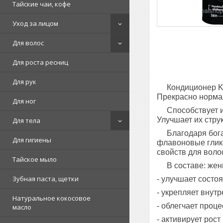
Тайские чаи, кофе
Уход за лицом
Для волос
Для роста ресниц
Для рук
Кондиционер Kok
Прекрасно норма
Для ног
Способствует 
Улучшает их стру
Для тела
Благодаря бог
Для гигиены
флавоновые глико
свойств для воло
Тайское мыло
В составе: жен
Зубная паста, щетки
- улучшает состо
- укрепляет внут
Натуральное кокосовое
- облегчает проц
масло
- активирует рос