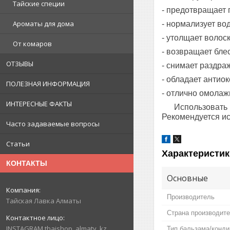
Тайские специи
- предотвращает
Ароматы для дома
- нормализует во
- утолщает волоск
От комаров
- возвращает бле
ОТЗЫВЫ
- снимает раздра
- обладает антио
ПОЛЕЗНАЯ ИНФОРМАЦИЯ
- отлично омолаж
ИНТЕРЕСНЫЕ ФАКТЫ
Использовать 
Рекомендуется и
Часто задаваемые вопросы
Статьи
Характеристик
КОНТАКТЫ
Основные
Производитель
Тайская Лавка Алматы
Страна производит
INSTAGRAM thaishop_almaty_kz
Тип бальзама/конд