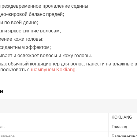
 преждевременное проявление седины;
дно-жировой баланс прядей;
и по всей длине;
ск и яркое сияние волосам;
жение кожи головы;
ксидантным эффектом;
ивает и освежает волосы и кожу головы.
как обычный кондиционер для волос: нанести на влажные 
спользовать с
шампунем Kokliang
.
и
KOKLIANG
ель
Таиланд
иционера
Бальзам-кон