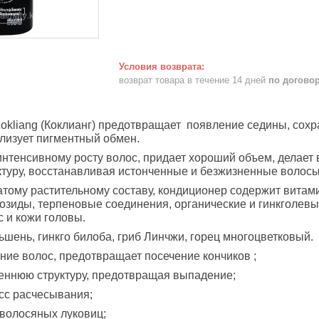
возврат товара в течение 14 дней
по догово
liang (Коклианг) предотвращает
появление седины, сохра
лизует пигментный обмен.
интенсивному росту волос, придает хороший объем, делает
ктуру, восстанавливая истонченные и безжизненные волосы
атому растительному составу, кондиционер содержит витам
зиды, терпеновые соединения, органические и гинкголевы
с и кожи головы.
ьшень, гинкго билоба, гриб Линчжи, горец многоцветковый.
яние волос, предотвращает посечение кончиков ;
реннюю структуру, предотвращая выпадение;
есс расчесывания;
т волосяных луковиц;