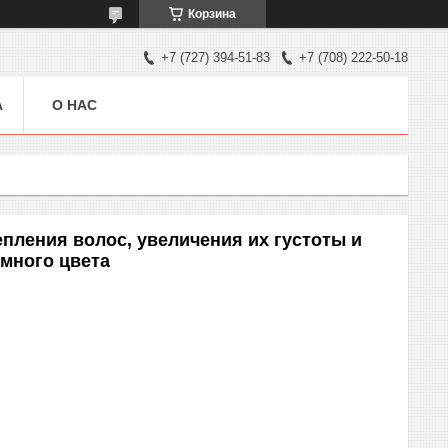
Корзина
+7 (727) 394-51-83
+7 (708) 222-50-18
А
О НАС
пления волос, увеличения их густоты и
много цвета