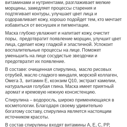
витаминами и нутриентами, разглаживает мелкие
морщины, замедляет процессы старения и
подтягивает контуры, улучшает цвет лица и
оздоравливает кожу, хорошо подойдет тем, кто мечтает
избавиться от веснушек и пигментации.
Маска глубоко увлажнит и напитает кожу, очистит
поры,
предотвратит появление морщин, улучшит цвет
лица, сделает кожу гладкой и эластичной. Успокоит
воспалительные процессы на лице. Поможет
уменьшить на лице сосудистые звездочки и
предотвратит их появление.
В составе: очищенная спирулина,
масло рисовых
отрубей, масло сладкого миндаля, морской коллаген,
Омега 3,
витамин Е, коэнзим Q10, экстракт камелии,
натуральная голубая глина. Маска имеет приятный
аромат и кремовую нежную консистенцию.
Спирулина – водоросль, широко применяющаяся в
косметологии. Благодаря своему удивительно
богатому составу, спирулина является настоящим
источником красоты.
В состав спирулины входят витамины А, Е, С, РР,