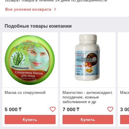
Все условия возврата
Подобные товары компании
Маска со спирулиной
Мангостин - антиоксидант,
Маск
похудение, кожные
заболевания и др
5 000
7 000
3 0
₸
₸
Купить
Купить