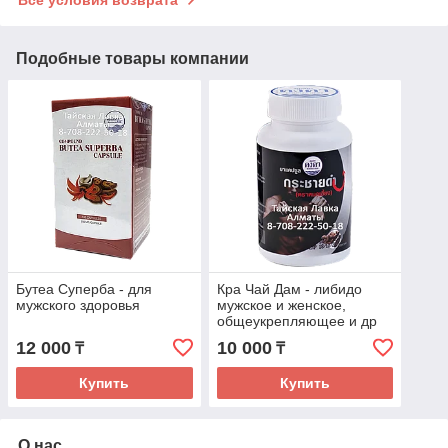
Подобные товары компании
Бутеа Суперба - для
Кра Чай Дам - либидо
мужского здоровья
мужское и женское,
общеукрепляющее и др
12 000
10 000
₸
₸
Купить
Купить
О нас