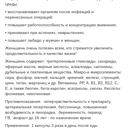
среды;
• восстанавливает организм после инфекций и
перенесенных операций;
• повышает работоспособность и концентрацию внимания;
• принимают при астениях, неврастениях;
• повышает либидо у мужчин и женщин;
Женьшень очень полезен всем, кто стремится увеличить
продолжительность и качество жизни!
Женьшень содержит: тритерпеновые гликозиды, сахариды,
эфирные масла, жирные кислоты, алкалоиды, сапонины,
дубильные и пектиновые вещества. Макро-и микроэлементы:
сера, фосфор, магний, кальций, кремний, железо, стронций,
цинк, титан, марганец и др. Витамины: РР, А, В1, В2, В12, С,
Е, а также биотин, бета-каротин, ксатриолы, смолы. Кислоты:
фолиевая, никотиновая.
Противопоказания: гиперчувствительность к препарату,
артериальная гипертензия, бессонница, повышенная
возбудимость и лихорадка, беременность, период
ГВ, возраст до 16 лет - по назначению врача.
Применение: 1 капсулы 3 раза в день после еды.