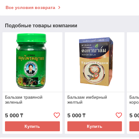
Все условия возврата
Подобные товары компании
Бальзам травяной
Бальзам имбирный
Баль
зеленый
желтый
коро
5 000
5 000
5 0
₸
₸
Купить
Купить