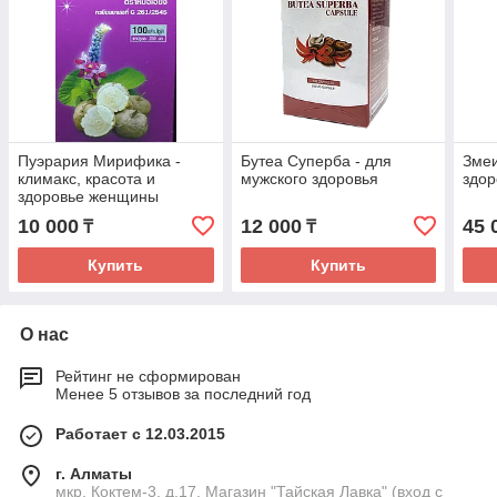
Пуэрария Мирифика -
Бутеа Суперба - для
Зме
климакс, красота и
мужского здоровья
здор
здоровье женщины
10 000
12 000
45 
₸
₸
Купить
Купить
О нас
Рейтинг не сформирован
Менее 5 отзывов за последний год
Работает с 12.03.2015
г. Алматы
мкр. Коктем-3, д.17. Магазин "Тайская Лавка" (вход с