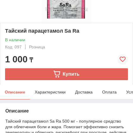
Тайский парацетамол Sa Ra
В наличии
Код: 097
Розница
1 000
₸
Купить
Описание
Характеристики
Доставка
Оплата
Усл
Описание
Тайский парацетамол Sa Ra 500 мг - популярное средство
для облегчения боли и жара. Помогает эффективно снизить
температуру и облегчить дискомфорт при простуде, действуя