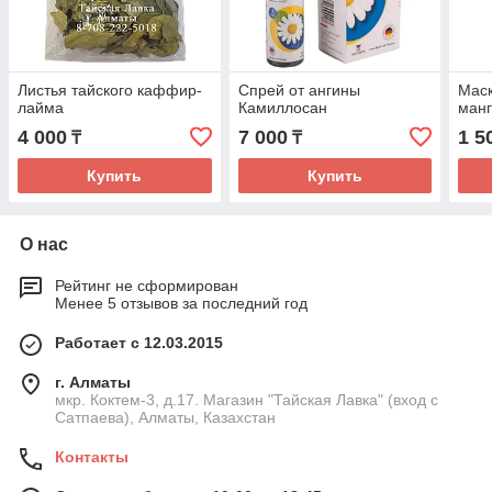
Листья тайского каффир-
Спрей от ангины
Маск
лайма
Камиллосан
манг
4 000
7 000
1 5
₸
₸
Купить
Купить
О нас
Рейтинг не сформирован
Менее 5 отзывов за последний год
Работает с 12.03.2015
г. Алматы
мкр. Коктем-3, д.17. Магазин "Тайская Лавка" (вход с
Сатпаева), Алматы, Казахстан
Контакты