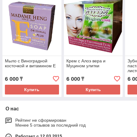
Мыло с Виноградной
Крем с Алоэ вера и
Зуб
косточкой и витамином Е
Муцином улитки
паст
лист
6 000
6 000
6 0
₸
₸
Купить
Купить
О нас
Рейтинг не сформирован
Менее 5 отзывов за последний год
Работает с 12.03.2015