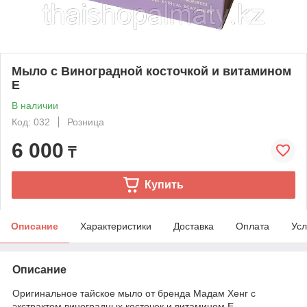
Мыло с Виноградной косточкой и витамином
Е
В наличии
Код: 032
Розница
6 000
₸
Купить
Описание
Характеристики
Доставка
Оплата
Усл
Описание
Оригинальное тайское мыло от бренда Мадам Хенг с
экстрактом виноградных косточек и витамином Е