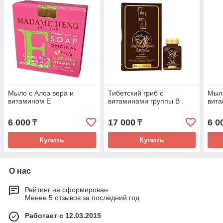
Мыло с Алоэ вера и
Тибетский гриб с
Мыло
витамином Е
витаминами группы В
вит
6 000
17 000
6 0
₸
₸
Купить
Купить
О нас
Рейтинг не сформирован
Менее 5 отзывов за последний год
Работает с 12.03.2015