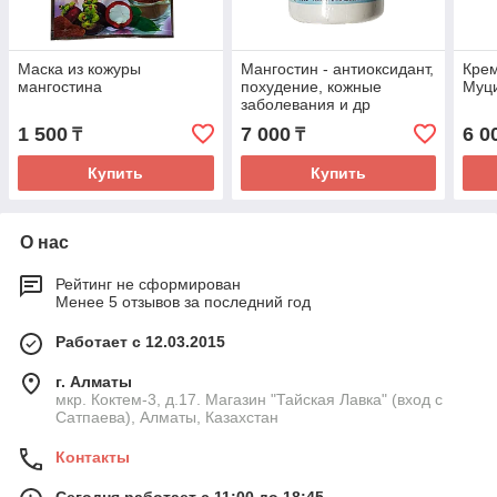
Маска из кожуры
Мангостин - антиоксидант,
Крем
мангостина
похудение, кожные
Муц
заболевания и др
1 500
7 000
6 0
₸
₸
Купить
Купить
О нас
Рейтинг не сформирован
Менее 5 отзывов за последний год
Работает с 12.03.2015
г. Алматы
мкр. Коктем-3, д.17. Магазин "Тайская Лавка" (вход с
Сатпаева), Алматы, Казахстан
Контакты