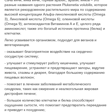
разные названия одного растения Plukenetia volubilis, которое
является рекордсменом растительного мира по содержанию
высокой концентрации Альфа-линоленовой кислоты (Omega
3), Линолевой кислоты (Omega 6); олеиновой кислоты
(Omega 9); антиоксидантов Витаминов А и Е, целого ряда
аминокислот, также это богатый источник протеина (белка) и
клетчатки.
Легко усваивается организмом, подходит для веганов и
вегетарианцев.
- оказывает благоприятное воздействие на сердечно-
сосудистую систему;
- улучшает и стимулирует работу кишечника, улучшает
пищеварение, устраняют и предотвращают запоры, вздутие
живота, спазмы и диарея, благодаря большому содержанию
пищевых волокон;
- помогает в лечении заболеваний метаболического
синдрома, таких как ожирение и неалкогольная жировая
дистрофия печени;
- большое количество клетчатки и белка способствуют
ощущению сытости, что помогает предотвратить переедание
и приводит к похудению;