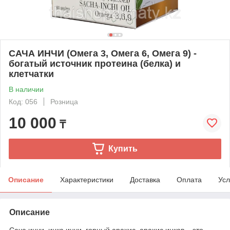
САЧА ИНЧИ (Омега 3, Омега 6, Омега 9) -
богатый источник протеина (белка) и
клетчатки
В наличии
Код: 056
Розница
10 000
₸
Купить
Описание
Характеристики
Доставка
Оплата
Усл
Описание
Сача инчи, инка инчи, горный арахис, арахис инков – это