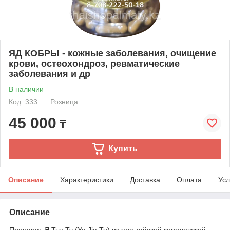
ЯД КОБРЫ - кожные заболевания, очищение
крови, остеохондроз, ревматические
заболевания и др
В наличии
Код: 333
Розница
45 000
₸
Купить
Описание
Характеристики
Доставка
Оплата
Усл
Описание
Препарат Я Тья Ту (Ya Jia Tu) из яда тайской королевской