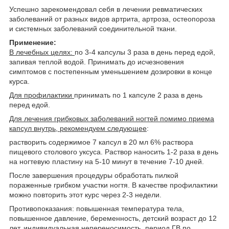
Успешно зарекомендовал себя в лечении ревматических
заболеваний от разных видов артрита, артроза, остеопороза
и системных заболеваний соединительной ткани.
Применение:
В лечебных целях:
по 3-4 капсулы 3 раза в день перед едой,
запивая теплой водой. Принимать до исчезновения
симптомов с постепенным уменьшением дозировки в конце
курса.
Для профилактики
принимать по 1 капсуле 2 раза в день
перед едой.
Для лечения грибковых заболеваний ногтей помимо приема
капсул внутрь, рекомендуем следующее
:
растворить содержимое 7 капсул в 20 мл 6% раствора
пищевого столового уксуса. Раствор наносить 1-2 раза в день
на ногтевую пластину на 5-10 минут в течение 7-10 дней.
После завершения процедуры обработать пилкой
пораженные грибком участки ногтя. В качестве профилактики
можно повторить этот курс через 2-3 недели.
Противопоказания: повышенная температура тела,
повышенное давление, беременность, детский возраст до 12
лет, индивидуальная непереносимость, период ГВ по