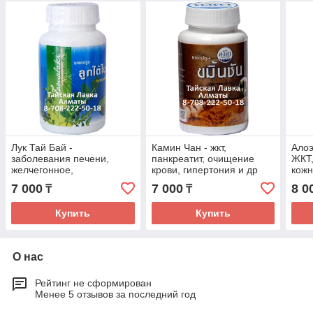
Лук Тай Бай -
Камин Чан - жкт,
Алоэ
заболевания печени,
панкреатит, очищение
ЖКТ,
желчегонное,
крови, гипертония и др
кожн
поджелудочная, паразиты
ЦНС,
7 000
7 000
8 0
₸
₸
и др
улуч
Купить
Купить
О нас
Рейтинг не сформирован
Менее 5 отзывов за последний год