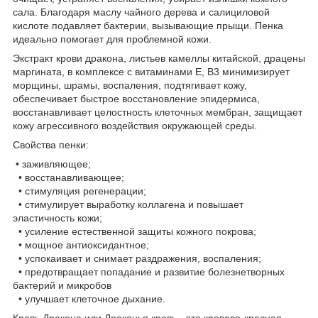
сала. Благодаря маслу чайного дерева и салициловой
кислоте подавляет бактерии, вызывающие прыщи. Пенка
идеально помогает для проблемной кожи.
Экстракт крови дракона, листьев камеллы китайской, драцены
маргината, в комплексе с витаминами E, B3 минимизирует
морщины, шрамы, воспаления, подтягивает кожу,
обеспечивает быстрое восстановление эпидермиса,
восстанавливает целостность клеточных мембран, защищает
кожу агрессивного воздействия окружающей среды.
Свойства пенки:
• заживляющее;
• восстанавливающее;
• стимуляция регенерации;
• стимулирует выработку коллагена и повышает
эластичность кожи;
• усиление естественной защиты кожного покрова;
• мощное антиоксидантное;
• успокаивает и снимает раздражения, воспаления;
• предотвращает попадание и развитие болезнетворных
бактерий и микробов
• улучшает клеточное дыхание.
Кровь Дракона или Драконья кровь - это кроваво-красная