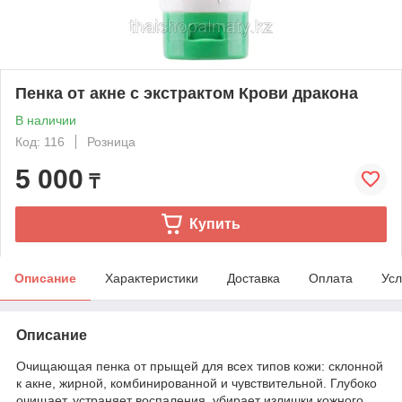
Пенка от акне с экстрактом Крови дракона
В наличии
Код: 116
Розница
5 000
₸
Купить
Описание
Характеристики
Доставка
Оплата
Усл
Описание
Очищающая пенка от прыщей для всех типов кожи: склонной
к акне, жирной, комбинированной и чувствительной. Глубоко
очищает, устраняет воспаления, убирает излишки кожного