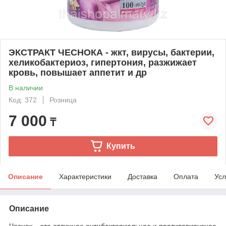
ЭКСТРАКТ ЧЕСНОКА - жкт, вирусы, бактерии,
хеликобактериоз, гипертония, разжижает
кровь, повышает аппетит и др
В наличии
Код: 372
Розница
7 000
₸
Купить
Описание
Характеристики
Доставка
Оплата
Усл
Описание
Чеснок – это отличное антибактериальное и противовирусное