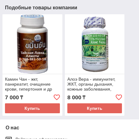
Подобные товары компании
Камин Чан - жкт,
Алоэ Вера - иммунитет,
панкреатит, очищение
ЖКТ, органы дыхания,
крови, гипертония и др
кожные заболевания,
ЦНС, сердечный ритм,
7 000
8 000
₸
₸
улучшает аппетит и др
Купить
Купить
О нас