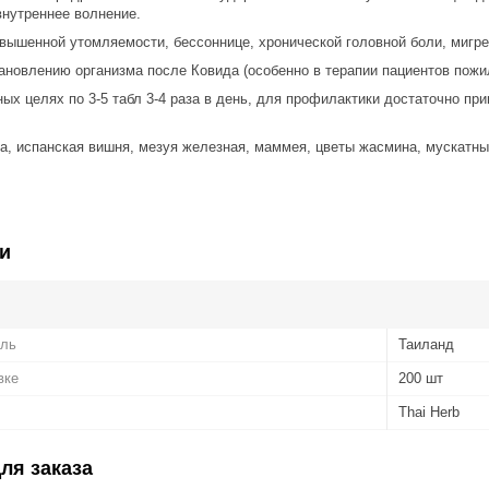
внутреннее волнение.
овышенной утомляемости, бессоннице, хронической головной боли, мигре
ановлению организма после Ковида (особенно в терапии пациентов пожил
ых целях по 3-5 табл 3-4 раза в день, для профилактики достаточно при
а, испанская вишня, мезуя железная, маммея, цветы жасмина, мускатны
и
ель
Таиланд
вке
200 шт
Thai Herb
ля заказа