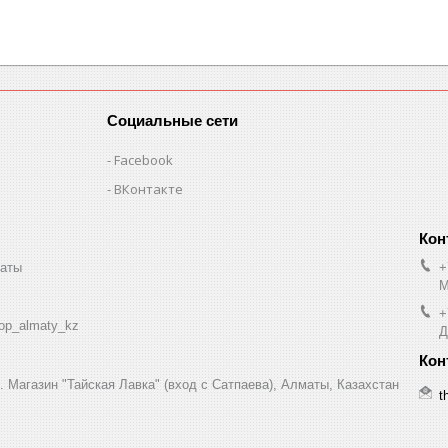
Социальные сети
Facebook
ВКонтакте
маты
+
М
+
op_almaty_kz
Д
7. Магазин "Тайская Лавка" (вход с Сатпаева), Алматы, Казахстан
t