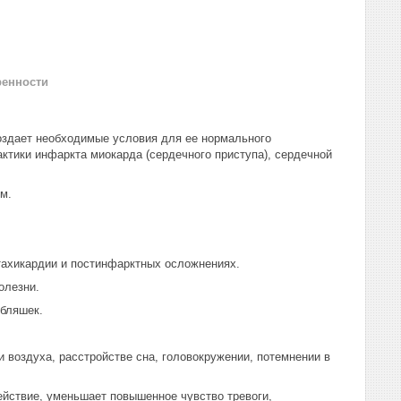
ренности
оздает необходимые условия для ее нормального
тики инфаркта миокарда (сердечного приступа), сердечной
м.
тахикардии и постинфарктных осложнениях.
олезни.
 бляшек.
и воздуха, расстройстве сна, головокружении, потемнении в
йствие, уменьшает повышенное чувство тревоги,