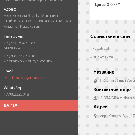
Цена:
3 000 ₸
мкр. Коктем-3, д.17. Магазин
"Тайская Лавка" (вход с Сатпаева),
Алматы, Казахстан
Социальные сети
+7 (727) 394-51-83
Магазин
Facebook
+7 (708) 222-50-18
ВКонтакте
Доставка / Консультации
thai-food.kz@inbox.ru
Тайская Лавка Ал
+77082225018
INSTAGRAM thaish
КАРТА
мкр. Коктем-3, д.1