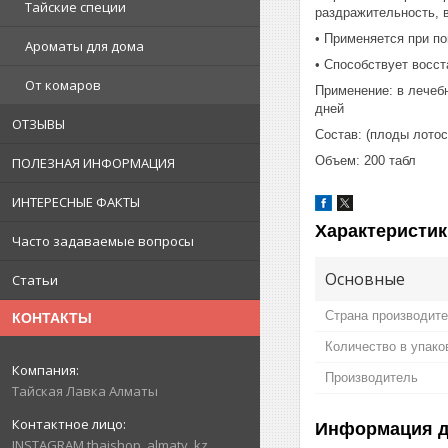
Тайские специи
раздражительность, 
• Применяется при п
Ароматы для дома
• Способствует восст
От комаров
Применение: в лечебн
дней
ОТЗЫВЫ
Состав: (плоды лотос
Объем: 200 табл
ПОЛЕЗНАЯ ИНФОРМАЦИЯ
ИНТЕРЕСНЫЕ ФАКТЫ
Характеристик
Часто задаваемые вопросы
Основные
Статьи
Страна производит
КОНТАКТЫ
Количество в упако
Производитель
Тайская Лавка Алматы
Информация д
INSTAGRAM thaishop_almaty_kz