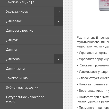
Тайские чаи, кофе
Уход за лицом
Для волос
Для роста ресниц
Растительный препар
Для рук
функционирования, я
недостаточности и др
Для ног
• Укрепляет и нормал
Для тела
• Укрепляет сердечну
• Снижает проявлени
Для гигиены
• Успокаивает учаще
Тайское мыло
• Способствует сниже
• Помогает снизить у
Зубная паста, щетки
• Восстанавливает и 
Натуральное кокосовое
• Помогает при симпт
масло
глазах, дрожи в рука
• Применяют при нев