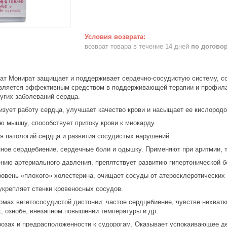
возврат товара в течение 14 дней
по догово
ат Монират защищает и поддерживает сердечно-сосудистую систему, с
вляется эффективным средством в поддерживающей терапии и профилак
угих заболеваний сердца.
изует работу сердца, улучшает качество крови и насыщает ее кислородо
ю мышцу, способствует притоку крови к миокарду.
я патологий сердца и развития сосудистых нарушений.
нное сердцебиение, сердечные боли и одышку. Применяют при аритмии, 
нию артериального давления, препятствует развитию гипертонической б
ровень «плохого» холестерина, очищает сосуды от атеросклеротических
укрепляет стенки кровеносных сосудов.
омах вегетососудистой дистонии: частое сердцебиение, чувстве нехватк
х, ознобе, внезапном повышении температуры и др.
розах и предрасположенности к судорогам. Оказывает успокаивающее де