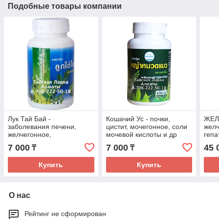
Подобные товары компании
Лук Тай Бай -
Кошачий Ус - почки,
ЖЕЛ
заболевания печени,
цистит, мочегонное, соли
желч
желчегонное,
мочевой кислоты и др
гепа
поджелудочная, паразиты
камн
7 000
7 000
45 
₸
₸
и др
Купить
Купить
О нас
Рейтинг не сформирован