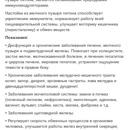
иммуномодуляторами.
Настойка из желчного пузыря питона способствует
укреплению иммунитета, нормализует работу всей
пищеварительной системы, улучшает моторику кишечника
(перистальтику) и обмен веществ.
Показания:
• Дисфункция и хронические заболевания печени, желчного
пузыря и поджелудочной железы. Помогает при холецистите,
застое желчи, желчнокаменной болезни, в лечении гепатитов
и цирроза печени, жировом гепатозе, устраняет ощущение
тяжести в правом боку.
• Хронические заболевания желудочно-кишечного тракта:
колит, запор, диарея, эрозивные гастриты, язва желудка и
двенадцатиперстной кишки, дуоденит.
• Заболевания мочеполовой системы: камни в почках
(почечный литоизм, нефролитиаз), импотенция, аденома,
вагинит, вульвит, спайки, киста, миома, фиброма и т.д.
• Заболевания щитовидной железы.
• Регулирует скорость обменных процессов в организме
человека, улучшается работы желез внутренней секреции,