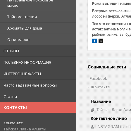
Натуральное кокосовое
Кожа выглядит намно
масло
Впервые астаксантин 
лососей (нерки, Атла
Тайские специи
Так что астаксантин 
Ароматы для дома
астаксантина могли т
рыбном рынке, вы бу
От комаров
ОТЗЫВЫ
ПОЛЕЗНАЯ ИНФОРМАЦИЯ
Социальные сети
ИНТЕРЕСНЫЕ ФАКТЫ
Facebook
Часто задаваемые вопросы
ВКонтакте
Статьи
КОНТАКТЫ
Тайская Лавка Ал
INSTAGRAM thaish
Тайская Лавка Алматы