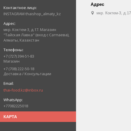
мкр. Коктем-3, д.1
INSTAGRAM thaishop_almaty_kz
мкр. Коктем-3, д.17. Магазин
"Тайская Лавка" (вход с Сатпаева),
Алматы, Казахстан
+7 (727) 394-51-83
Магазин
+7 (708) 222-50-18
Доставка / Консультации
thai-food.kz@inbox.ru
+77082225018
КАРТА