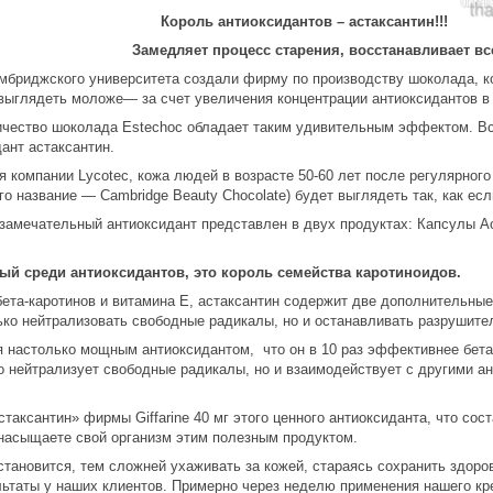
Король антиоксидантов – астаксантин!!!
Замедляет процесс старения, восстанавливает вс
мбриджского университета создали фирму по производству шоколада, к
 выглядеть моложе— за счет увеличения концентрации антиоксидантов 
чество шоколада Estechoc обладает таким удивительным эффектом. Все
ант астаксантин.
 компании Lycotec, кожа людей в возрасте 50-60 лет после регулярног
го название ― Cambridge Beauty Chocolate) будет выглядеть так, как есл
замечательный антиоксидант представлен в двух продуктах: Капсулы Ас
ый среди антиоксидантов, это король семейства каротиноидов.
бета-каротинов и витамина E, астаксантин содержит две дополнительны
ько нейтрализовать свободные радикалы, но и останавливать разрушите
 настолько мощным антиоксидантом, что он в 10 раз эффективнее бета-
о нейтрализует свободные радикалы, но и взаимодействует с другими ан
Астаксантин» фирмы
Giffarine
40 мг этого ценного антиоксиданта, что сос
 насыщаете свой организм этим полезным продуктом.
тановится, тем сложней ухаживать за кожей, стараясь сохранить здоро
ьтаты у наших клиентов. Примерно через неделю применения нашего кр