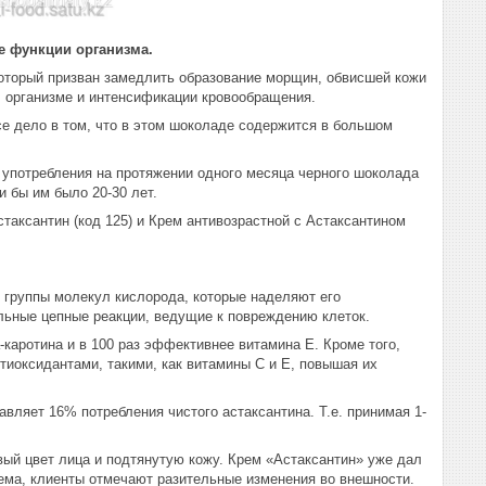
е функции организма.
оторый призван замедлить образование морщин, обвисшей кожи
в
организме и интенсификации кровообращения.
 дело в том, что в этом шоколаде содержится в большом
о употребления на протяжении одного месяца черного шоколада
и бы им было 20-30 лет.
таксантин (код 125) и Крем антивозрастной с Астаксантином
е группы молекул кислорода, которые наделяют его
льные цепные реакции, ведущие к повреждению клеток.
каротина и в 100 раз эффективнее витамина E. Кроме того,
тиоксидантами, такими, как витамины C и E, повышая их
тавляет 16% потребления чистого астаксантина. Т.е. принимая 1-
вый цвет лица и подтянутую кожу. Крем «Астаксантин» уже дал
ема, клиенты отмечают разительные изменения во внешности.