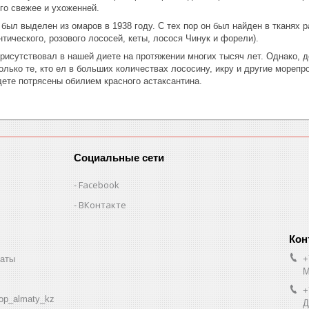
го свежее и ухоженней.
был выделен из омаров в 1938 году. С тех пор он был найден в тканях ра
нтического, розового лососей, кеты, лосося Чинук и форели).
присутствовал в нашей диете на протяжении многих тысяч лет. Однако,
олько те, кто ел в больших количествах лососину, икру и другие мореп
дете потрясены обилием красного астаксантина.
Социальные сети
Facebook
ВКонтакте
маты
+
М
+
op_almaty_kz
Д