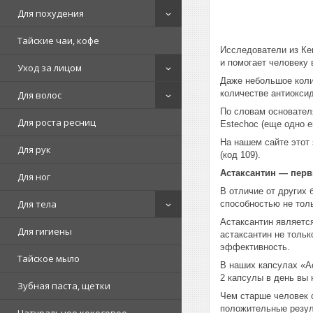
Для похудения
Тайские чаи, кофе
Исследователи из Ке
и помогает человеку
Уход за лицом
Даже небольшое коли
количестве антиоксид
Для волос
По словам основателя
Для роста ресниц
Estechoc (еще одно е
На нашем сайте этот 
Для рук
(код 109).
Астаксантин ― перв
Для ног
В отличие от других 
Для тела
способностью не тол
Астаксантин является
Для гигиены
астаксантин не тольк
эффективность.
Тайское мыло
В наших капсулах «
2 капсулы в день вы
Зубная паста, щетки
Чем старше человек с
положительные резул